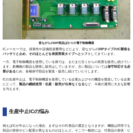
昔ながらのDIP部品ばかりの電子制御機器
ICメーカーでは、採算性や設備投資費用などにより、昔ながらの
DIPタイプのIC製造を
バッサリと止め、そのほとんどを表面実装タイプへとシフト
してきています。
一方、電子制御機器を使用している側では、まだまだ古くからの装置を販売し続けてい
ます。新機種の製品も開発し販売はしていますが、古い製品については
保守対応する必
要がある
ため、各種保守部品を製造・販売し続けていたりします。
ICの生産中止は、電子制御機器を使用している企業およびその機器を製造している企業
にとって、
製品の継続使用・生産・販売が出来なくなる
など、今後の運用に大きな影響
を与えます。
生産中止ICの悩み
例えばICが中止になった場合、まずはその代替品の選定となりますが、機能は同等でも
部品の形状やピン配置が異なるものがほとんど。そこで一般的には、代替品の形状・ピ