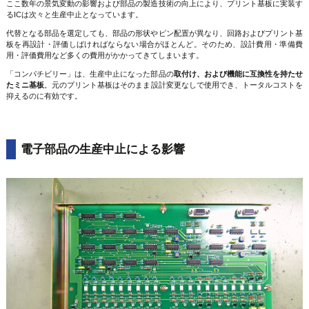
ここ数年の景気変動の影響および部品の製造技術の向上により、プリント基板に実装す
るICは次々と生産中止となっています。
代替となる部品を選定しても、部品の形状やピン配置が異なり、回路およびプリント基
板を再設計・評価しばければならない場合がほとんど。そのため、設計費用・準備費
用・評価費用など多くの費用がかかってきてしまいます。
「コンパチビリー」は、生産中止になった部品の
取付け、および機能に互換性を持たせ
たミニ基板
。元のプリント基板はそのまま設計変更なしで使用でき、トータルコストを
抑えるのに有効です。
電子部品の生産中止による影響