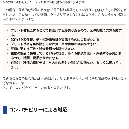
ン配置に合わせたプリント基板の再設計が必要になります。
この場合、最終的な装置の販売は『電子制御機器としての評価』および『その機器を使
用したシステム品としての評価』を一通り実施しなければならず、さらに様々な問題に
悩まされてしまいます。
プリント基板全体を含めて再設計する必要があるので、全体把握に労力を要す
る。
試作品を製作後、多くの評価項目を実施するのに日数がかかる。
プリント基板を再設計する設計費・準備費用の金額が大きい。
評価に要する工数・設備費用の金額が大きい。
複数の製品に使用している部品の場合、各々を順次再設計・評価する必要があ
るので、時間・費用が膨大になる。
再設計・評価の期間中は、その他の新しい設計が出来ない、もしくは遅れてし
まう。
できるならこの様な再設計・評価は行いたくありません。特に終息製品の保守用となれ
ばなおさらです。
そこで「コンパチビリー」の出番となるのです。
コンパチビリーによる対応