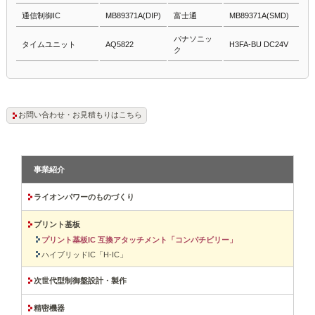
通信制御IC
MB89371A(DIP)
富士通
MB89371A(SMD)
パナソニッ
タイムユニット
AQ5822
H3FA-BU DC24V
ク
お問い合わせ・お見積もりはこちら
事業紹介
ライオンパワーのものづくり
プリント基板
プリント基板IC 互換アタッチメント「コンパチビリー」
ハイブリッドIC「H-IC」
次世代型制御盤設計・製作
精密機器