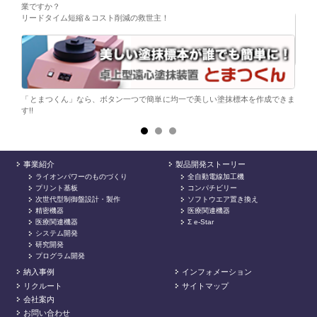
業ですか？
リードタイム短縮＆コスト削減の救世主！
ら。
電子
シンプ
「とまつくん」なら、ボタン一つで簡単に均一で美しい塗抹標本を作成できま
す!!
事業紹介
製品開発ストーリー
ライオンパワーのものづくり
全自動電線加工機
プリント基板
コンパチビリー
次世代型制御盤設計・製作
ソフトウエア置き換え
精密機器
医療関連機器
医療関連機器
Σ e-Star
システム開発
研究開発
プログラム開発
納入事例
インフォメーション
リクルート
サイトマップ
会社案内
お問い合わせ