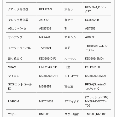
KC5032A,ロジッ
クロック発信器
KCEXO-3
京セラ
クIC
クロック発信器
JXO-5S
京セラ
SG8002LB
ADコンバータ
ADS7832
TI
AD7655
オペアンプ
MAX420
マキシム
AD8638
TB6560AFG,
ロジ
モータドライバIC
TA8435H
東芝
ックIC
割り込みIC
KD3301(DIP)
ルネサス
KD3301(SMD)
SRAM
HM6264BLSP
日立
P1LP10108
マイコン
MC68000(DIP)
モトローラ
MC68000(SMD)
SCSIコントロール
FPGA(Spartan3),
MB89352
富士通
IC
ロジックIC
(フラッシュROM)
UVROM
M27C4002
STマイクロ
MX29F400CTTI-
70G
ブザー
KMB-06
スター精密
TMB-05,RN1106