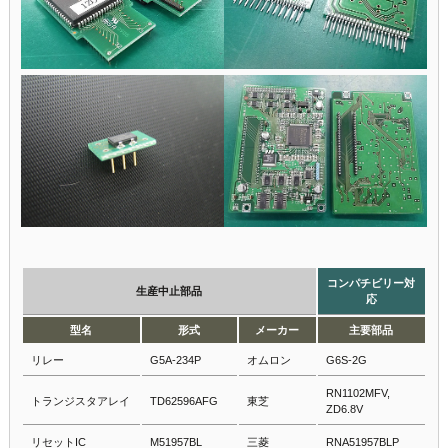
コンパチビリー対
生産中止部品
応
型名
形式
メーカー
主要部品
リレー
G5A-234P
オムロン
G6S-2G
RN1102MFV,
トランジスタアレイ
TD62596AFG
東芝
ZD6.8V
リセットIC
M51957BL
三菱
RNA51957BLP