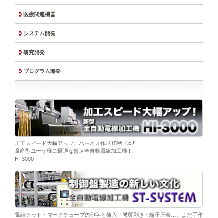
医療関連機器
システム開発
研究開発
プログラム開発
ーブ挿
加工スピード大幅アップ。ハーネス作成15秒／本!!
染色
量産型ユーザ様に最適な超速全自動電線加工機！
「そ
HI-3000 !!
移載。
「コ
電線カット・マークチューブの印字と挿入・被覆剥き・端子圧着…。まだ手作
替え