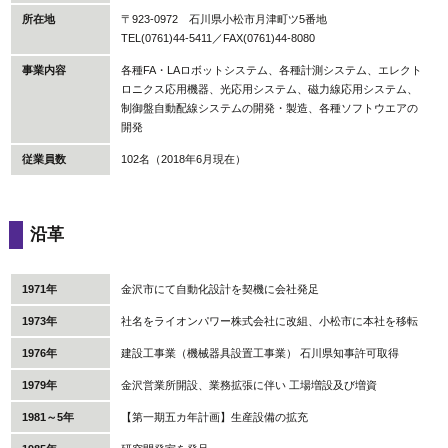
所在地
〒923-0972 石川県小松市月津町ツ5番地
TEL(0761)44-5411／FAX(0761)44-8080
事業内容
各種FA・LAロボットシステム、各種計測システム、エレクト
ロニクス応用機器、光応用システム、磁力線応用システム、
制御盤自動配線システムの開発・製造、各種ソフトウエアの
開発
従業員数
102名（2018年6月現在）
沿革
1971年
金沢市にて自動化設計を契機に会社発足
1973年
社名をライオンパワー株式会社に改組、小松市に本社を移転
1976年
建設工事業（機械器具設置工事業） 石川県知事許可取得
1979年
金沢営業所開設、業務拡張に伴い 工場増設及び増資
1981～5年
【第一期五カ年計画】生産設備の拡充