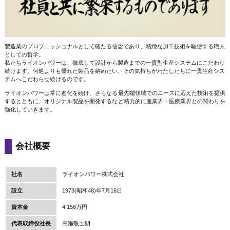
製造業のプロフェッショナルとして確たる信念であり、精緻な加工技術を駆使する職人
としての哲学。
私たちライオンパワーは、徹底して設計から製造までの一貫型生産システムにこだわり
続けます。何処よりも優れた製品を納めたい、その気持ちがわたしたちに一貫生産シス
テムへこだわらせ続けるのです。
ライオンパワーは常に進化を続け、さらなる最先端領域でのニーズに応えた技術を提供
するとともに、オリジナル製品を開発するなど精力的に産業界・医療業界との関わりを
強化していきます。
会社概要
社名
ライオンパワー株式会社
設立
1973(昭和48)年7月16日
資本金
4,156万円
代表取締役社長
高瀬敬士朗