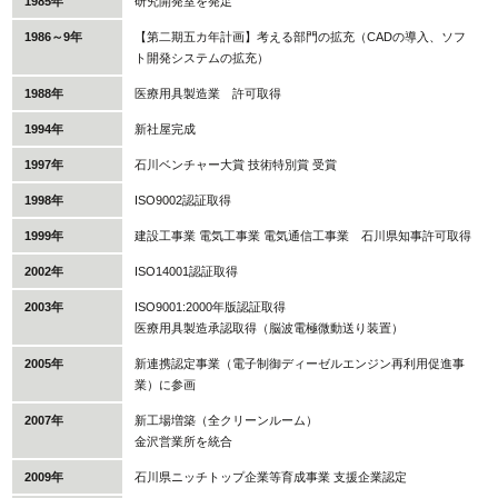
1985年
研究開発室を発足
1986～9年
【第二期五カ年計画】考える部門の拡充（CADの導入、ソフ
ト開発システムの拡充）
1988年
医療用具製造業 許可取得
1994年
新社屋完成
1997年
石川ベンチャー大賞 技術特別賞 受賞
1998年
ISO9002認証取得
1999年
建設工事業 電気工事業 電気通信工事業 石川県知事許可取得
2002年
ISO14001認証取得
2003年
ISO9001:2000年版認証取得
医療用具製造承認取得（脳波電極微動送り装置）
2005年
新連携認定事業（電子制御ディーゼルエンジン再利用促進事
業）に参画
2007年
新工場増築（全クリーンルーム）
金沢営業所を統合
2009年
石川県ニッチトップ企業等育成事業 支援企業認定