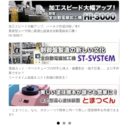
ーブ挿
加工スピード大幅アップ。ハーネス作成15秒／本!!
染色
量産型ユーザ様に最適な超速全自動電線加工機！
「そ
HI-3000 !!
移載。
「コ
電線カット・マークチューブの印字と挿入・被覆剥き・端子圧着…。まだ手作
替え
業ですか？
リードタイム短縮＆コスト削減の救世主！
ら。
電子
シンプ
「とまつくん」なら、ボタン一つで簡単に均一で美しい塗抹標本を作成できま
す!!